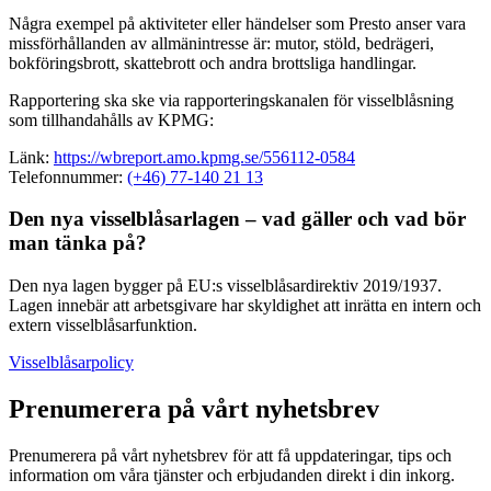
Några exempel på aktiviteter eller händelser som Presto anser vara
missförhållanden av allmänintresse är: mutor, stöld, bedrägeri,
bokföringsbrott, skattebrott och andra brottsliga handlingar.
Rapportering ska ske via rapporteringskanalen för visselblåsning
som tillhandahålls av KPMG:
Länk:
https://wbreport.amo.kpmg.se/556112-0584
Telefonnummer:
(+46) 77-140 21 13
Den nya visselblåsarlagen – vad gäller och vad bör
man tänka på?
Den nya lagen bygger på EU:s visselblåsardirektiv 2019/1937.
Lagen innebär att arbetsgivare har skyldighet att inrätta en intern och
extern visselblåsarfunktion.
Visselblåsarpolicy
Prenumerera på vårt nyhetsbrev
Prenumerera på vårt nyhetsbrev för att få uppdateringar, tips och
information om våra tjänster och erbjudanden direkt i din inkorg.