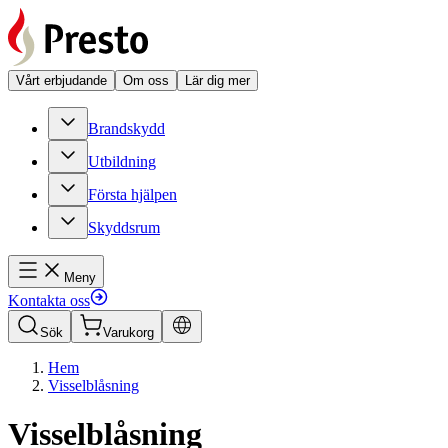
Vårt erbjudande
Om oss
Lär dig mer
Brandskydd
Utbildning
Första hjälpen
Skyddsrum
Meny
Kontakta oss
Sök
Varukorg
Hem
Visselblåsning
Visselblåsning