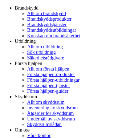
Brandskydd
Allt om brandskydd
Brandskyddsprodukter
Brandskyddstjänster
Brandskyddsutbildningar
Kunskap om brandsäkerhet
Utbildning
Allt om utbildning
Sök utbildning
Säkerhetsrådgivare
Första hjälpen
Allt om första hjälpen
Första hjälpen-produkter
Första hjälpen-utbildningar
Första hjälpen-tjänster
Första hjälpen-guider
Skyddsrum
Allt om skyddsrum
Inventering av skyddsrum
Åtgärder för skyddsrum
Underhåll av skyddsrum
Skyddsrumslådan
Om oss
Våra kontor