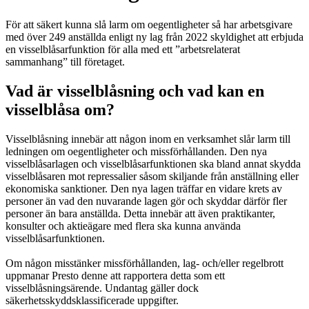
För att säkert kunna slå larm om oegentligheter så har arbetsgivare
med över 249 anställda enligt ny lag från 2022 skyldighet att erbjuda
en visselblåsarfunktion för alla med ett ”arbetsrelaterat
sammanhang” till företaget.
Vad är visselblåsning och vad kan en
visselblåsa om?
Visselblåsning innebär att någon inom en verksamhet slår larm till
ledningen om oegentligheter och missförhållanden. Den nya
visselblåsarlagen och visselblåsarfunktionen ska bland annat skydda
visselblåsaren mot repressalier såsom skiljande från anställning eller
ekonomiska sanktioner. Den nya lagen träffar en vidare krets av
personer än vad den nuvarande lagen gör och skyddar därför fler
personer än bara anställda. Detta innebär att även praktikanter,
konsulter och aktieägare med flera ska kunna använda
visselblåsarfunktionen.
Om någon misstänker missförhållanden, lag- och/eller regelbrott
uppmanar Presto denne att rapportera detta som ett
visselblåsningsärende. Undantag gäller dock
säkerhetsskyddsklassificerade uppgifter.