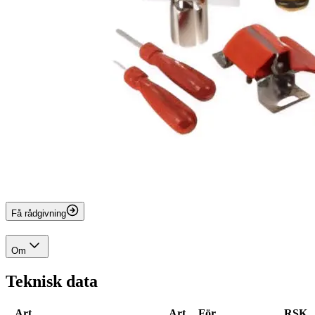
Få rådgivning
Om
Teknisk data
Art.
Art.
För
RSK