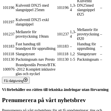
Kulventil
Kulventil DN25 med
1,3-
DN25med
101196
101196
–
slangnippel 25mm
4
slangnippel
Ø25
Kulventil DN25 exkl
101197
slangnippel
Mellanrör för
Mellanrör för
1,3-
101237
101237
provtryckning
–
provtryckning 19mm
4
Ø20
Fast handtag till
Handtag för
101183
101183
–
–
brandpost för upprullning
upprullning
101118
Slangstyrare
101118
1,2
Slangstyrare
–
101130
Packningssats nav Presto
101130
1-5
Packningssats
–
Brandpostlås Presto/BTK
100976
-2012 Komplett inklusive
glas och nyckel
Få rådgivning
Vi förbehåller oss rätten till tekniska ändringar utan förvarning
Prenumerera på vårt nyhetsbrev
Prenumerera på vårt nyhetsbrev för att få uppdateringar, tips och