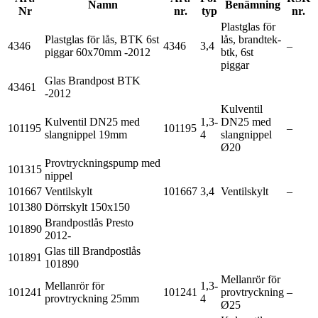
Namn
Benämning
Nr
nr.
typ
nr.
Plastglas för
Plastglas för lås, BTK 6st
lås, brandtek-
4346
4346
3,4
–
piggar 60x70mm -2012
btk, 6st
piggar
Glas Brandpost BTK
43461
-2012
Kulventil
Kulventil DN25 med
1,3-
DN25 med
101195
101195
–
slangnippel 19mm
4
slangnippel
Ø20
Provtryckningspump med
101315
nippel
101667
Ventilskylt
101667
3,4
Ventilskylt
–
101380
Dörrskylt 150x150
Brandpostlås Presto
101890
2012-
Glas till Brandpostlås
101891
101890
Mellanrör för
Mellanrör för
1,3-
101241
101241
provtryckning
–
provtryckning 25mm
4
Ø25