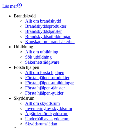
Läs mer
Brandskydd
Allt om brandskydd
Brandskyddsprodukter
Brandskyddstjänster
Brandskyddsutbildningar
Kunskap om brandsäkerhet
Utbildning
Allt om utbildning
Sök utbildning
Säkerhetsrådgivare
Första hjälpen
Allt om första hjälpen
Första hjälpen-produkter
Första hjälpen-utbildningar
Första hjälpen-tjänster
Första hjälpen-guider
Skyddsrum
Allt om skyddsrum
Inventering av skyddsrum
Åtgärder för skyddsrum
Underhåll av skyddsrum
Skyddsrumslådan