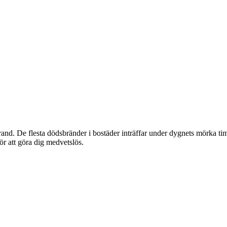
d. De flesta dödsbränder i bostäder inträffar under dygnets mörka timm
för att göra dig medvetslös.