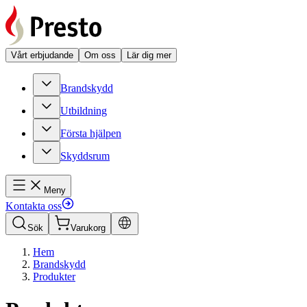
Vårt erbjudande
Om oss
Lär dig mer
Brandskydd
Utbildning
Första hjälpen
Skyddsrum
Meny
Kontakta oss
Sök
Varukorg
Hem
Brandskydd
Produkter