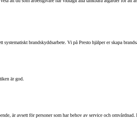
 veta att du som arbetsgivare har vidtagit alla tänkbara åtgärder för att 
ett systematiskt brandskyddsarbete. Vi på Presto hjälper er skapa brands
tiken är god.
boende, är avsett för personer som har behov av service och omvårdnad.