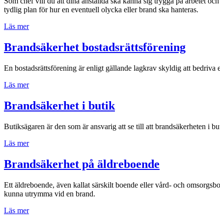
Som chef vill du att dina anställda ska känna sig trygga på arbetet och
tydlig plan för hur en eventuell olycka eller brand ska hanteras.
Läs mer
Brandsäkerhet bostadsrättsförening
En bostadsrättsförening är enligt gällande lagkrav skyldig att bedriva 
Läs mer
Brandsäkerhet i butik
Butiksägaren är den som är ansvarig att se till att brandsäkerheten i bu
Läs mer
Brandsäkerhet på äldreboende
Ett äldreboende, även kallat särskilt boende eller vård- och omsorgs
kunna utrymma vid en brand.
Läs mer