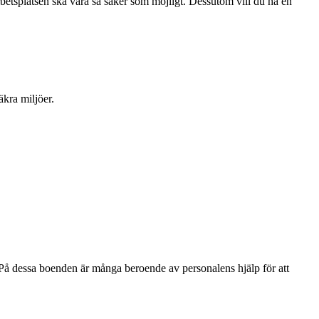
arbetsplatsen ska vara så säker som möjligt. Dessutom vill du ha en
äkra miljöer.
 På dessa boenden är många beroende av personalens hjälp för att