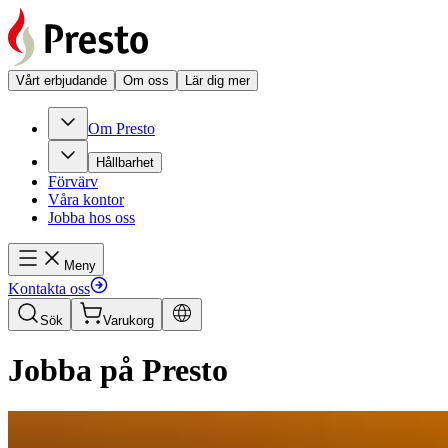
Vårt erbjudande
Om oss
Lär dig mer
Om Presto
Hållbarhet
Förvärv
Våra kontor
Jobba hos oss
Meny
Kontakta oss
Sök
Varukorg
Jobba på Presto