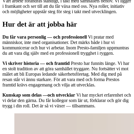
Vårt arbete förändras ständigt, i takt med samhällets behov. Vi ligger
i framkant och ser till att du får växa med oss. Nya roller, initiativ
och möjligheter uppstår steg för steg i takt med utvecklingen.
Hur det är att jobba här
Du får vara personlig — och professionell
Vi pratar med
människor, inte med organisationer. Det märks både i hur vi
kommunicerar och hur vi arbetar. Inom Presto-familjen uppmuntras
du att vara dig själv med en professionell trygghet i ryggen.
Vi skriver historia — och framtid
Presto har funnits länge. Vi har
en stolt tradition av att göra samhället tryggare. Nu fortsätter vi mot
målet att bli Europas ledande säkerhetsföretag. Med dig med på
resan står vi ännu starkare. För att vara med och forma Prestos
framtid krävs engagemang och vilja att utvecklas.
Kunskap som delas —och utvecklar
Vi har mycket erfarenhet och
vi delar den gärna. Du får kollegor som lär ut, förklarar och gör dig
trygg i din roll. Det är så vi växer — tillsammans.