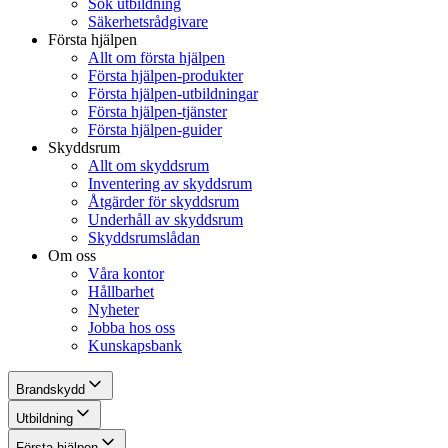
Sök utbildning
Säkerhetsrådgivare
Första hjälpen
Allt om första hjälpen
Första hjälpen-produkter
Första hjälpen-utbildningar
Första hjälpen-tjänster
Första hjälpen-guider
Skyddsrum
Allt om skyddsrum
Inventering av skyddsrum
Åtgärder för skyddsrum
Underhåll av skyddsrum
Skyddsrumslådan
Om oss
Våra kontor
Hållbarhet
Nyheter
Jobba hos oss
Kunskapsbank
Brandskydd
Utbildning
Första hjälpen