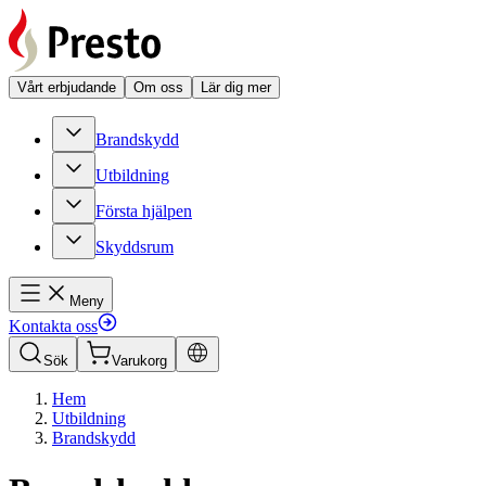
Vårt erbjudande
Om oss
Lär dig mer
Brandskydd
Utbildning
Första hjälpen
Skyddsrum
Meny
Kontakta oss
Sök
Varukorg
Hem
Utbildning
Brandskydd