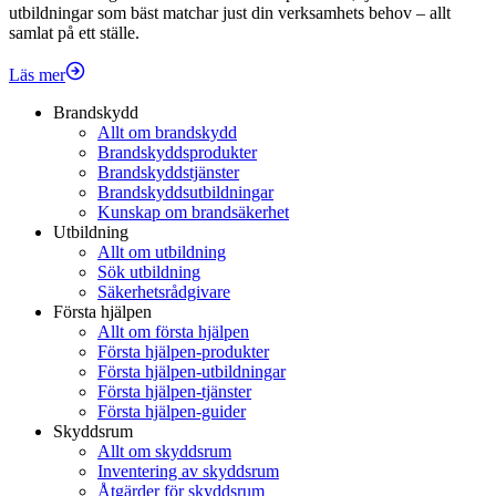
utbildningar som bäst matchar just din verksamhets behov – allt
samlat på ett ställe.
Läs mer
Brandskydd
Allt om brandskydd
Brandskyddsprodukter
Brandskyddstjänster
Brandskyddsutbildningar
Kunskap om brandsäkerhet
Utbildning
Allt om utbildning
Sök utbildning
Säkerhetsrådgivare
Första hjälpen
Allt om första hjälpen
Första hjälpen-produkter
Första hjälpen-utbildningar
Första hjälpen-tjänster
Första hjälpen-guider
Skyddsrum
Allt om skyddsrum
Inventering av skyddsrum
Åtgärder för skyddsrum