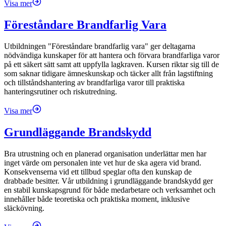
Visa mer
Föreståndare Brandfarlig Vara
Utbildningen "Föreståndare brandfarlig vara" ger deltagarna
nödvändiga kunskaper för att hantera och förvara brandfarliga varor
på ett säkert sätt samt att uppfylla lagkraven. Kursen riktar sig till de
som saknar tidigare ämneskunskap och täcker allt från lagstiftning
och tillståndshantering av brandfarliga varor till praktiska
hanteringsrutiner och riskutredning.
Visa mer
Grundläggande Brandskydd
Bra utrustning och en planerad organisation underlättar men har
inget värde om personalen inte vet hur de ska agera vid brand.
Konsekvenserna vid ett tillbud speglar ofta den kunskap de
drabbade besitter. Vår utbildning i grundläggande brandskydd ger
en stabil kunskapsgrund för både medarbetare och verksamhet och
innehåller både teoretiska och praktiska moment, inklusive
släckövning.