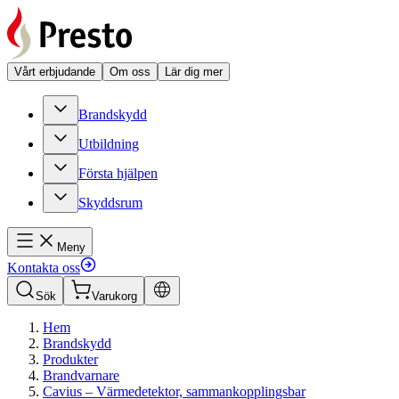
Vårt erbjudande
Om oss
Lär dig mer
Brandskydd
Utbildning
Första hjälpen
Skyddsrum
Meny
Kontakta oss
Sök
Varukorg
Hem
Brandskydd
Produkter
Brandvarnare
Cavius – Värmedetektor, sammankopplingsbar