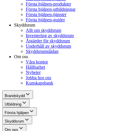
Första hjälpen-produkter
Första hjälpen-utbildningar
Första hjälpen-tjänster
Första hjälpen-guider
Skyddsrum
Allt om skyddsrum
Inventering av skyddsrum
Åtgärder för skyddsrum
Underhåll av skyddsrum
Skyddsrumslådan
Om oss
Våra kontor
Hållbarhet
Nyheter
Jobba hos oss
Kunskapsbank
Brandskydd
Utbildning
Första hjälpen
Skyddsrum
Om oss