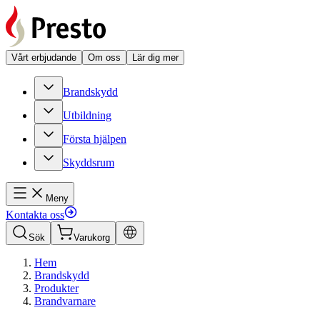
Vårt erbjudande
Om oss
Lär dig mer
Brandskydd
Utbildning
Första hjälpen
Skyddsrum
Meny
Kontakta oss
Sök
Varukorg
Hem
Brandskydd
Produkter
Brandvarnare