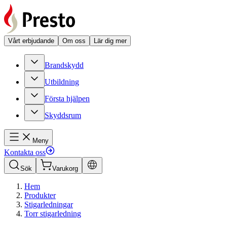
Vårt erbjudande
Om oss
Lär dig mer
Brandskydd
Utbildning
Första hjälpen
Skyddsrum
Meny
Kontakta oss
Sök
Varukorg
Hem
Produkter
Stigarledningar
Torr stigarledning