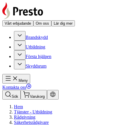
Vårt erbjudande
Om oss
Lär dig mer
Brandskydd
Utbildning
Första hjälpen
Skyddsrum
Meny
Kontakta oss
Sök
Varukorg
Hem
Tjänster - Utbildning
Rådgivning
Säkerhetsrådgivare