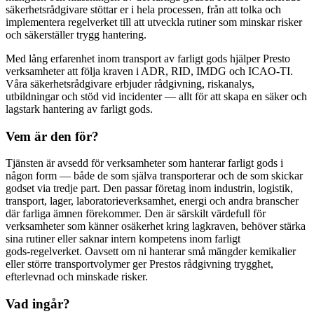
säkerhetsrådgivare stöttar er i hela processen, från att tolka och
implementera regelverket till att utveckla rutiner som minskar risker
och säkerställer trygg hantering.
Med lång erfarenhet inom transport av farligt gods hjälper Presto
verksamheter att följa kraven i ADR, RID, IMDG och ICAO-TI.
Våra säkerhetsrådgivare erbjuder rådgivning, riskanalys,
utbildningar och stöd vid incidenter — allt för att skapa en säker och
lagstark hantering av farligt gods.
Vem är den för?
Tjänsten är avsedd för verksamheter som hanterar farligt gods i
någon form — både de som själva transporterar och de som skickar
godset via tredje part. Den passar företag inom industrin, logistik,
transport, lager, laboratorieverksamhet, energi och andra branscher
där farliga ämnen förekommer. Den är särskilt värdefull för
verksamheter som känner osäkerhet kring lagkraven, behöver stärka
sina rutiner eller saknar intern kompetens inom farligt
gods‑regelverket. Oavsett om ni hanterar små mängder kemikalier
eller större transportvolymer ger Prestos rådgivning trygghet,
efterlevnad och minskade risker.
Vad ingår?