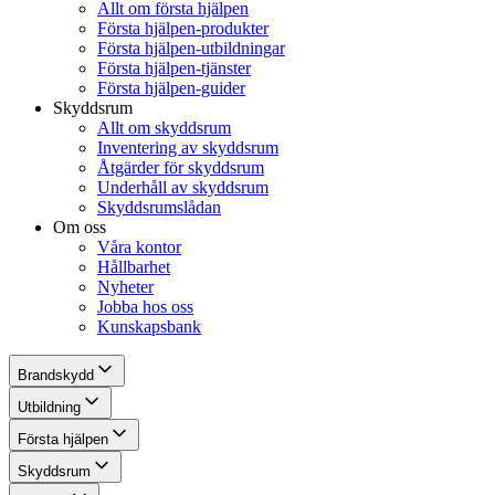
Allt om första hjälpen
Första hjälpen-produkter
Första hjälpen-utbildningar
Första hjälpen-tjänster
Första hjälpen-guider
Skyddsrum
Allt om skyddsrum
Inventering av skyddsrum
Åtgärder för skyddsrum
Underhåll av skyddsrum
Skyddsrumslådan
Om oss
Våra kontor
Hållbarhet
Nyheter
Jobba hos oss
Kunskapsbank
Brandskydd
Utbildning
Första hjälpen
Skyddsrum