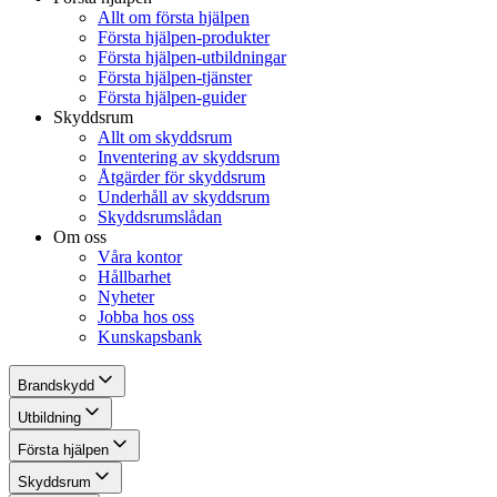
Allt om första hjälpen
Första hjälpen-produkter
Första hjälpen-utbildningar
Första hjälpen-tjänster
Första hjälpen-guider
Skyddsrum
Allt om skyddsrum
Inventering av skyddsrum
Åtgärder för skyddsrum
Underhåll av skyddsrum
Skyddsrumslådan
Om oss
Våra kontor
Hållbarhet
Nyheter
Jobba hos oss
Kunskapsbank
Brandskydd
Utbildning
Första hjälpen
Skyddsrum