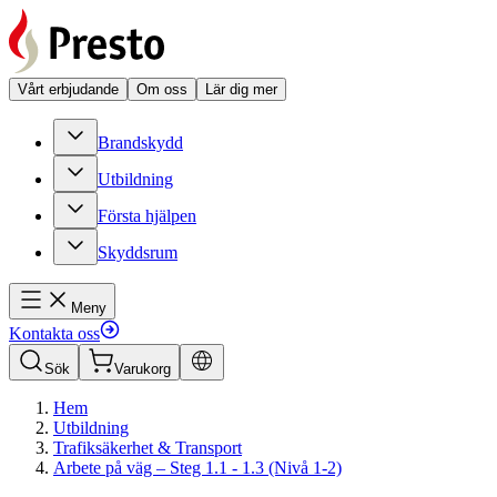
Vårt erbjudande
Om oss
Lär dig mer
Brandskydd
Utbildning
Första hjälpen
Skyddsrum
Meny
Kontakta oss
Sök
Varukorg
Hem
Utbildning
Trafiksäkerhet & Transport
Arbete på väg – Steg 1.1 - 1.3 (Nivå 1-2)