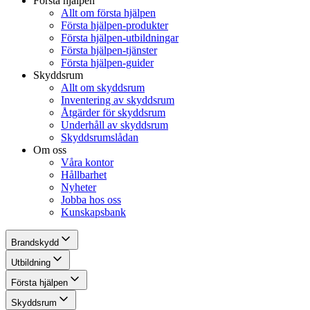
Första hjälpen
Allt om första hjälpen
Första hjälpen-produkter
Första hjälpen-utbildningar
Första hjälpen-tjänster
Första hjälpen-guider
Skyddsrum
Allt om skyddsrum
Inventering av skyddsrum
Åtgärder för skyddsrum
Underhåll av skyddsrum
Skyddsrumslådan
Om oss
Våra kontor
Hållbarhet
Nyheter
Jobba hos oss
Kunskapsbank
Brandskydd
Utbildning
Första hjälpen
Skyddsrum