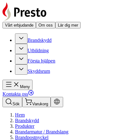
Vårt erbjudande
Om oss
Lär dig mer
Brandskydd
Utbildning
Första hjälpen
Skyddsrum
Meny
Kontakta oss
Sök
Varukorg
Hem
Brandskydd
Produkter
Brandarmatur / Brandslang
Brandpostnyckel