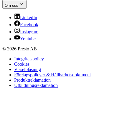
Om oss
LinkedIn
Facebook
Instagram
Youtube
© 2026 Presto AB
Integritetspolicy
Cookies
Visselblåsning
Företagspolicyer & Hållbarhetsdokument
Produktreklamation
Utbildningsreklamation