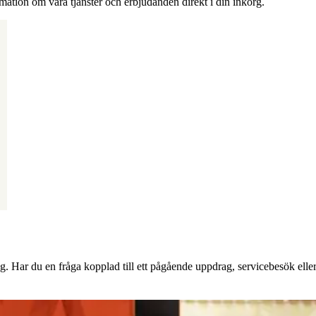
rmation om våra tjänster och erbjudanden direkt i din inkorg.
g. Har du en fråga kopplad till ett pågående uppdrag, servicebesök eller