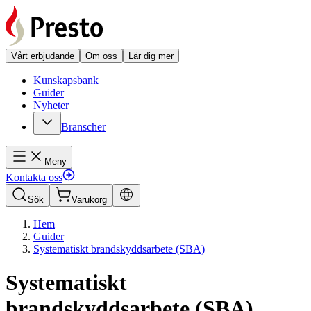
Vårt erbjudande
Om oss
Lär dig mer
Kunskapsbank
Guider
Nyheter
Branscher
Meny
Kontakta oss
Sök
Varukorg
Hem
Guider
Systematiskt brandskyddsarbete (SBA)
Systematiskt
brandskyddsarbete (SBA)