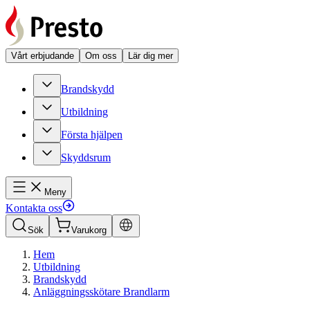
Vårt erbjudande
Om oss
Lär dig mer
Brandskydd
Utbildning
Första hjälpen
Skyddsrum
Meny
Kontakta oss
Sök
Varukorg
Hem
Utbildning
Brandskydd
Anläggningsskötare Brandlarm