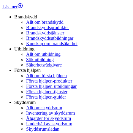
Läs mer
Brandskydd
Allt om brandskydd
Brandskyddsprodukter
Brandskyddstjänster
Brandskyddsutbildningar
Kunskap om brandsäkerhet
Utbildning
Allt om utbildning
Sök utbildning
Säkerhetsrådgivare
Första hjälpen
Allt om första hjälpen
Första hjälpen-produkter
Första hjälpen-utbildningar
Första hjälpen-tjänster
Första hjälpen-guider
Skyddsrum
Allt om skyddsrum
Inventering av skyddsrum
Åtgärder för skyddsrum
Underhåll av skyddsrum
Skyddsrumslådan