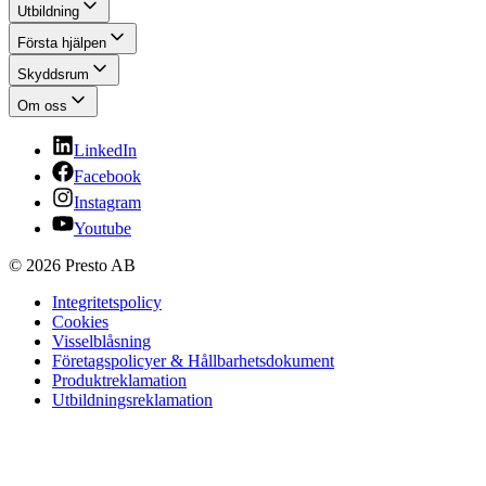
Utbildning
Första hjälpen
Skyddsrum
Om oss
LinkedIn
Facebook
Instagram
Youtube
© 2026 Presto AB
Integritetspolicy
Cookies
Visselblåsning
Företagspolicyer & Hållbarhetsdokument
Produktreklamation
Utbildningsreklamation