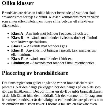
Olika klasser
Brandsläckare delas in i olika klasser beroende på vad den skall
användas mot för typ av brand. Klassen kombineras med ett värde
som anger effektiviteten, en högre siffra betyder ett effektivare
släckmedel.
Klass A
- Används mot bränder i papper, trä och tyg.
Klass B
– Används mot bränder i vätskor, dock ej alkohol
som kräver specialskum.
Klass C
– Används mot bränder i gas.
Klass D
- Används mot bränder i metall, t.ex. magnesium
eller natrium.
Klass F
- Används mot bränder i fritöser.
Lithiumjon
- Används mot bränder i lithiumjonbatterier.
Placering av brandsläckare
Det finns regler som gäller angående var en brandsläckare ska
placeras. När den hängs på väggen bör den hängas på en plats som
gör den lättåtkomlig. Det bör finnas en skylt ovanför brandsläckaren
så det blir lätt att hitta den i nödfall. När det kommer till företag som
har större brandrisker är det viktigt att en brandsläckare placeras nära
de områden med störst risker. I normala fall ska en släckare även