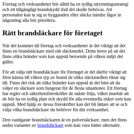
Företag och verksamheter bör alltid ha en tydlig utrymningsstrategi
och ett tillgängligt brandskydd ifall det skulle behövas. Att
personalen kan ta sig ur byggnaden eller släcka mindre lågor är
någonting alla bör prioritera.
Rätt brandsläckare för företaget
När det kommer till företag och verksamheter är det viktigt att det
finns en brandsläckare med rätt släckmedel. Detta beror på att det
finns olika bränder som kan uppstå beroende på vilken miljö det
gäller.
För att välja rätt brandsläckare för företaget är det därför viktigt att
först känna till vilken typ av brand de olika släckmedlen riktar sig
till. Finns det risk att olika bränder kan uppstå är det bäst att du
väljer en släckare som fungerar för de flesta situationer. Ett företag
har regler och säkerhetsföreskrifter de måste följa, vilket innebär att
de bör ha en tydlig plan och skydd för alla eventuella risker som kan
uppstå. Med hjälp av dessa föreskrifter kan det bli lättare att se och
välja vilka brandsläckare du behöver för din verksamhet.
Den vanligaste brandsläckaren är en pulversläckare, men det finns
andra varianter av
brandsläckare
som kan vara bättre alternativ.