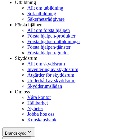
Utbildning
Allt om utbildning
Sök utbildning
Säkerhetsrådgivare
Första hjälpen
Allt om första hjälpen
Första hjälpen-produkter
Första hjälpen-utbildningar
Första hjälpen-tjänster
Första hjälpen-guider
Skyddsrum
Allt om skyddsrum
Inventering av skyddsrum
Åtgärder för skyddsrum
Underhåll av skyddsrum
Skyddsrumslådan
Om oss
Våra kontor
Hållbarhet
Nyheter
Jobba hos oss
Kunskapsbank
Brandskydd