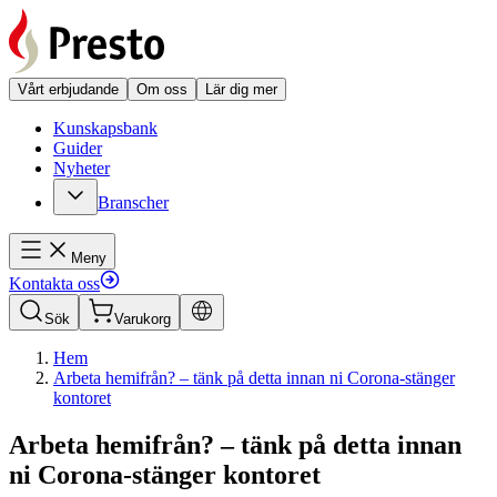
Vårt erbjudande
Om oss
Lär dig mer
Kunskapsbank
Guider
Nyheter
Branscher
Meny
Kontakta oss
Sök
Varukorg
Hem
Arbeta hemifrån? – tänk på detta innan ni Corona-stänger
kontoret
Arbeta hemifrån? – tänk på detta innan
ni Corona-stänger kontoret