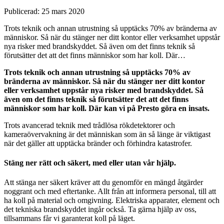
Publicerad: 25 mars 2020
Trots teknik och annan utrustning så upptäcks 70% av bränderna av
människor. Så när du stänger ner ditt kontor eller verksamhet uppstår
nya risker med brandskyddet. Så även om det finns teknik så
förutsätter det att det finns människor som har koll. Där…
Trots teknik och annan utrustning så upptäcks 70% av
bränderna av människor. Så när du stänger ner ditt kontor
eller verksamhet uppstår nya risker med brandskyddet. Så
även om det finns teknik så förutsätter det att det finns
människor som har koll. Där kan vi på Presto göra en insats.
Trots avancerad teknik med trådlösa rökdetektorer och
kameraövervakning är det människan som än så länge är viktigast
när det gäller att upptäcka bränder och förhindra katastrofer.
Stäng ner rätt och säkert, med eller utan vår hjälp.
Att stänga ner säkert kräver att du genomför en mängd åtgärder
noggrant och med eftertanke. Allt från att informera personal, till att
ha koll på material och omgivning. Elektriska apparater, element och
det tekniska brandskyddet ingår också. Ta gärna hjälp av oss,
tillsammans får vi garanterat koll på läget.