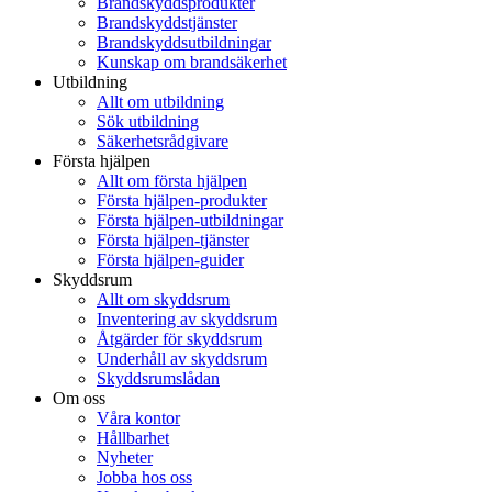
Brandskyddsprodukter
Brandskyddstjänster
Brandskyddsutbildningar
Kunskap om brandsäkerhet
Utbildning
Allt om utbildning
Sök utbildning
Säkerhetsrådgivare
Första hjälpen
Allt om första hjälpen
Första hjälpen-produkter
Första hjälpen-utbildningar
Första hjälpen-tjänster
Första hjälpen-guider
Skyddsrum
Allt om skyddsrum
Inventering av skyddsrum
Åtgärder för skyddsrum
Underhåll av skyddsrum
Skyddsrumslådan
Om oss
Våra kontor
Hållbarhet
Nyheter
Jobba hos oss