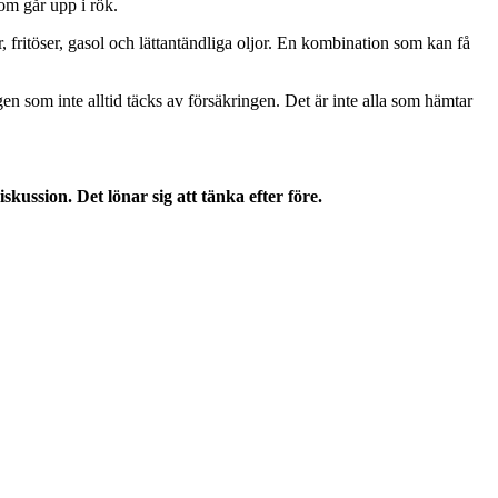
som går upp i rök.
ar, fritöser, gasol och lättantändliga oljor. En kombination som kan få
n som inte alltid täcks av försäkringen. Det är inte alla som hämtar
ussion. Det lönar sig att tänka efter före.