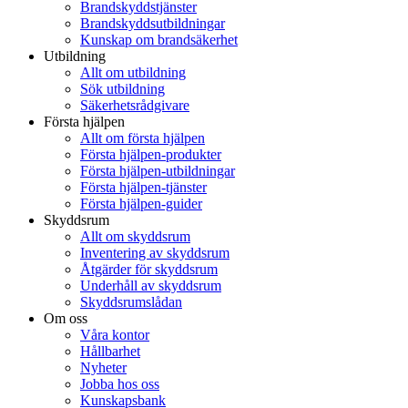
Brandskyddstjänster
Brandskyddsutbildningar
Kunskap om brandsäkerhet
Utbildning
Allt om utbildning
Sök utbildning
Säkerhetsrådgivare
Första hjälpen
Allt om första hjälpen
Första hjälpen-produkter
Första hjälpen-utbildningar
Första hjälpen-tjänster
Första hjälpen-guider
Skyddsrum
Allt om skyddsrum
Inventering av skyddsrum
Åtgärder för skyddsrum
Underhåll av skyddsrum
Skyddsrumslådan
Om oss
Våra kontor
Hållbarhet
Nyheter
Jobba hos oss
Kunskapsbank