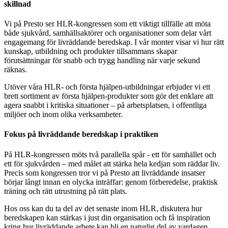
skillnad
Vi på Presto ser HLR‑kongressen som ett viktigt tillfälle att möta
både sjukvård, samhällsaktörer och organisationer som delar vårt
engagemang för livräddande beredskap. I vår monter visar vi hur rätt
kunskap, utbildning och produkter tillsammans skapar
förutsättningar för snabb och trygg handling när varje sekund
räknas.
Utöver våra HLR‑ och första hjälpen‑utbildningar erbjuder vi ett
brett sortiment av första hjälpen‑produkter som gör det enklare att
agera snabbt i kritiska situationer – på arbetsplatsen, i offentliga
miljöer och inom olika verksamheter.
Fokus på livräddande beredskap i praktiken
På HLR‑kongressen möts två parallella spår - ett för samhället och
ett för sjukvården – med målet att stärka hela kedjan som räddar liv.
Precis som kongressen tror vi på Presto att livräddande insatser
börjar långt innan en olycka inträffar: genom förberedelse, praktisk
träning och rätt utrustning på rätt plats.
Hos oss kan du ta del av det senaste inom HLR, diskutera hur
beredskapen kan stärkas i just din organisation och få inspiration
kring hur livräddande arbete kan bli en naturlig del av vardagen.