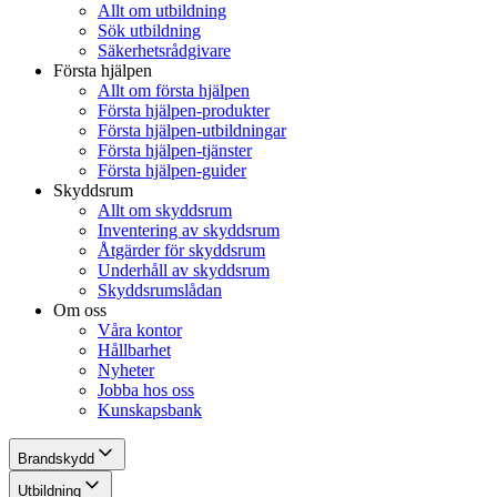
Allt om utbildning
Sök utbildning
Säkerhetsrådgivare
Första hjälpen
Allt om första hjälpen
Första hjälpen-produkter
Första hjälpen-utbildningar
Första hjälpen-tjänster
Första hjälpen-guider
Skyddsrum
Allt om skyddsrum
Inventering av skyddsrum
Åtgärder för skyddsrum
Underhåll av skyddsrum
Skyddsrumslådan
Om oss
Våra kontor
Hållbarhet
Nyheter
Jobba hos oss
Kunskapsbank
Brandskydd
Utbildning