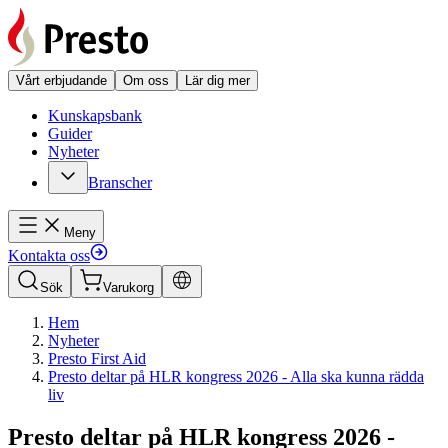
Vårt erbjudande
Om oss
Lär dig mer
Kunskapsbank
Guider
Nyheter
Branscher
Meny
Kontakta oss
Sök
Varukorg
Hem
Nyheter
Presto First Aid
Presto deltar på HLR kongress 2026 - Alla ska kunna rädda
liv
Presto deltar på HLR kongress 2026 -