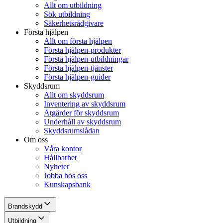
Allt om utbildning
Sök utbildning
Säkerhetsrådgivare
Första hjälpen
Allt om första hjälpen
Första hjälpen-produkter
Första hjälpen-utbildningar
Första hjälpen-tjänster
Första hjälpen-guider
Skyddsrum
Allt om skyddsrum
Inventering av skyddsrum
Åtgärder för skyddsrum
Underhåll av skyddsrum
Skyddsrumslådan
Om oss
Våra kontor
Hållbarhet
Nyheter
Jobba hos oss
Kunskapsbank
Brandskydd
Utbildning