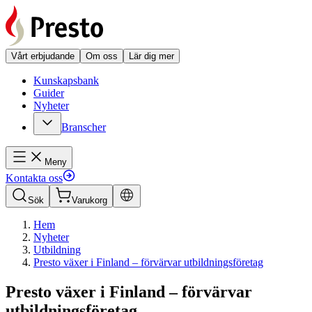
Vårt erbjudande
Om oss
Lär dig mer
Kunskapsbank
Guider
Nyheter
Branscher
Meny
Kontakta oss
Sök
Varukorg
Hem
Nyheter
Utbildning
Presto växer i Finland – förvärvar utbildningsföretag
Presto växer i Finland – förvärvar
utbildningsföretag