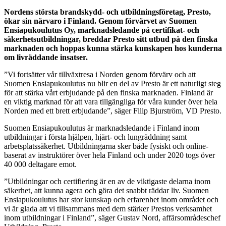
Nordens största brandskydd- och utbildningsföretag, Presto,
ökar sin närvaro i Finland. Genom förvärvet av Suomen
Ensiapukoulutus Oy, marknadsledande på certifikat- och
säkerhetsutbildningar, breddar Presto sitt utbud på den finska
marknaden och hoppas kunna stärka kunskapen hos kunderna
om livräddande insatser.
”Vi fortsätter vår tillväxtresa i Norden genom förvärv och att
Suomen Ensiapukoulutus nu blir en del av Presto är ett naturligt steg
för att stärka vårt erbjudande på den finska marknaden. Finland är
en viktig marknad för att vara tillgängliga för våra kunder över hela
Norden med ett brett erbjudande”, säger Filip Bjurström, VD Presto.
Suomen Ensiapukoulutus är marknadsledande i Finland inom
utbildningar i första hjälpen, hjärt- och lungräddning samt
arbetsplatssäkerhet. Utbildningarna sker både fysiskt och online-
baserat av instruktörer över hela Finland och under 2020 togs över
40 000 deltagare emot.
”Utbildningar och certifiering är en av de viktigaste delarna inom
säkerhet, att kunna agera och göra det snabbt räddar liv. Suomen
Ensiapukoulutus har stor kunskap och erfarenhet inom området och
vi är glada att vi tillsammans med dem stärker Prestos verksamhet
inom utbildningar i Finland”, säger Gustav Nord, affärsområdeschef