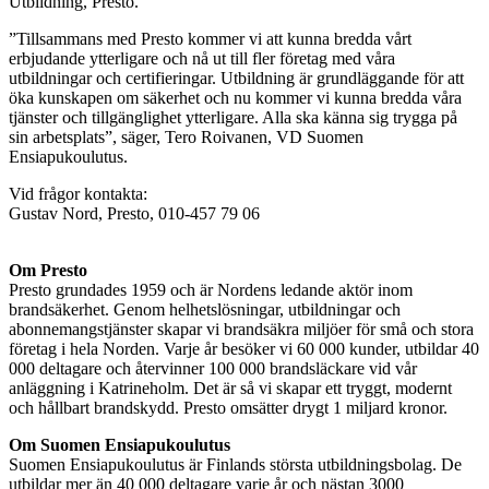
Utbildning, Presto.
”Tillsammans med Presto kommer vi att kunna bredda vårt
erbjudande ytterligare och nå ut till fler företag med våra
utbildningar och certifieringar. Utbildning är grundläggande för att
öka kunskapen om säkerhet och nu kommer vi kunna bredda våra
tjänster och tillgänglighet ytterligare. Alla ska känna sig trygga på
sin arbetsplats”, säger, Tero Roivanen, VD Suomen
Ensiapukoulutus.
Vid frågor kontakta:
Gustav Nord, Presto, 010-457 79 06
Om Presto
Presto grundades 1959 och är Nordens ledande aktör inom
brandsäkerhet. Genom helhetslösningar, utbildningar och
abonnemangstjänster skapar vi brandsäkra miljöer för små och stora
företag i hela Norden. Varje år besöker vi 60 000 kunder, utbildar 40
000 deltagare och återvinner 100 000 brandsläckare vid vår
anläggning i Katrineholm. Det är så vi skapar ett tryggt, modernt
och hållbart brandskydd. Presto omsätter drygt 1 miljard kronor.
Om Suomen Ensiapukoulutus
Suomen Ensiapukoulutus är Finlands största utbildningsbolag. De
utbildar mer än 40 000 deltagare varje år och nästan 3000