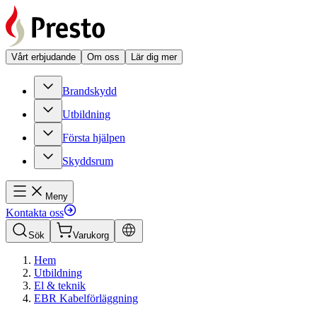
Vårt erbjudande
Om oss
Lär dig mer
Brandskydd
Utbildning
Första hjälpen
Skyddsrum
Meny
Kontakta oss
Sök
Varukorg
Hem
Utbildning
El & teknik
EBR Kabelförläggning