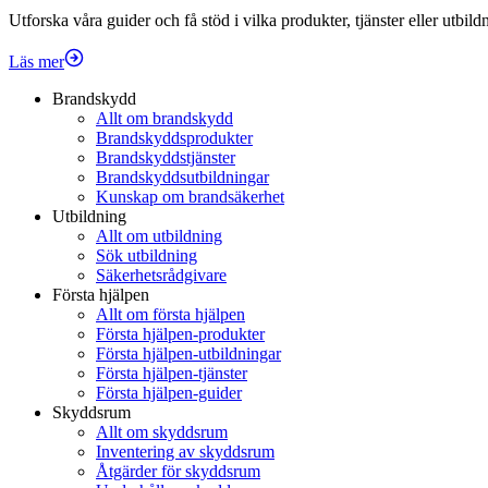
Utforska våra guider och få stöd i vilka produkter, tjänster eller utbil
Läs mer
Brandskydd
Allt om brandskydd
Brandskyddsprodukter
Brandskyddstjänster
Brandskyddsutbildningar
Kunskap om brandsäkerhet
Utbildning
Allt om utbildning
Sök utbildning
Säkerhetsrådgivare
Första hjälpen
Allt om första hjälpen
Första hjälpen-produkter
Första hjälpen-utbildningar
Första hjälpen-tjänster
Första hjälpen-guider
Skyddsrum
Allt om skyddsrum
Inventering av skyddsrum
Åtgärder för skyddsrum