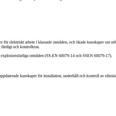
er för elektriskt arbete i klassade områden, och ökade kunskaper om utfö
r färdigt och kontrollerat.
er i explosionsfarliga områden (SS-EN 60079-14 och SSEN 60079-17).
ppdaterade kunskaper för installation, underhåll och kontroll av elinst