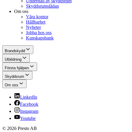
Underhåll av skyddsrum
Skyddsrumslådan
Om oss
Våra kontor
Hållbarhet
Nyheter
Jobba hos oss
Kunskapsbank
Brandskydd
Utbildning
Första hjälpen
Skyddsrum
Om oss
LinkedIn
Facebook
Instagram
Youtube
© 2026 Presto AB