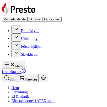
Vårt erbjudande
Om oss
Lär dig mer
Brandskydd
Utbildning
Första hjälpen
Skyddsrum
Meny
Kontakta oss
Sök
Varukorg
Hem
Utbildning
El & teknik
Elinstallationer i ATEX-miljö