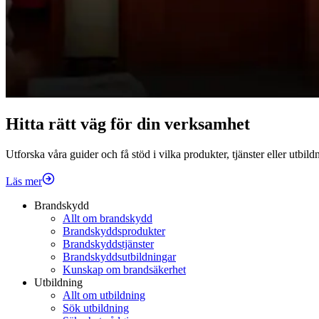
Hitta rätt väg för din verksamhet
Utforska våra guider och få stöd i vilka produkter, tjänster eller utbil
Läs mer
Brandskydd
Allt om brandskydd
Brandskyddsprodukter
Brandskyddstjänster
Brandskyddsutbildningar
Kunskap om brandsäkerhet
Utbildning
Allt om utbildning
Sök utbildning