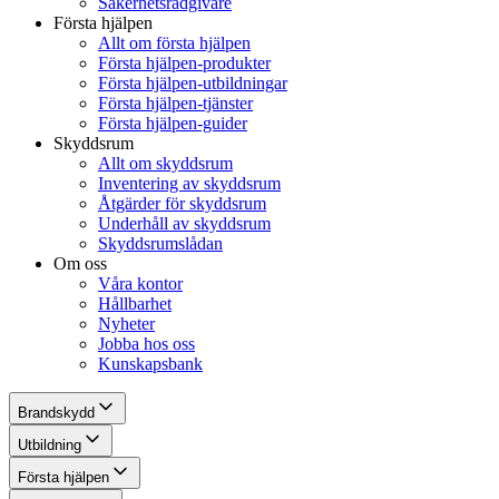
Säkerhetsrådgivare
Första hjälpen
Allt om första hjälpen
Första hjälpen-produkter
Första hjälpen-utbildningar
Första hjälpen-tjänster
Första hjälpen-guider
Skyddsrum
Allt om skyddsrum
Inventering av skyddsrum
Åtgärder för skyddsrum
Underhåll av skyddsrum
Skyddsrumslådan
Om oss
Våra kontor
Hållbarhet
Nyheter
Jobba hos oss
Kunskapsbank
Brandskydd
Utbildning
Första hjälpen