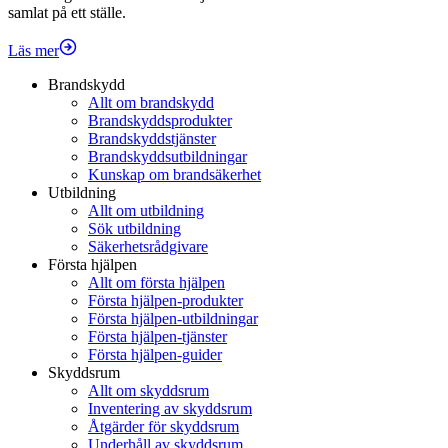
samlat på ett ställe.
Läs mer
Brandskydd
Allt om brandskydd
Brandskyddsprodukter
Brandskyddstjänster
Brandskyddsutbildningar
Kunskap om brandsäkerhet
Utbildning
Allt om utbildning
Sök utbildning
Säkerhetsrådgivare
Första hjälpen
Allt om första hjälpen
Första hjälpen-produkter
Första hjälpen-utbildningar
Första hjälpen-tjänster
Första hjälpen-guider
Skyddsrum
Allt om skyddsrum
Inventering av skyddsrum
Åtgärder för skyddsrum
Underhåll av skyddsrum