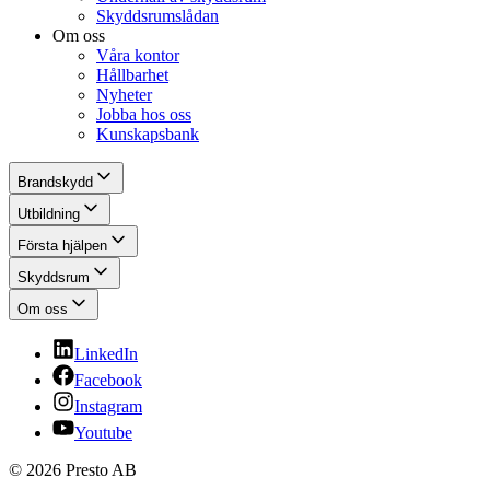
Skyddsrumslådan
Om oss
Våra kontor
Hållbarhet
Nyheter
Jobba hos oss
Kunskapsbank
Brandskydd
Utbildning
Första hjälpen
Skyddsrum
Om oss
LinkedIn
Facebook
Instagram
Youtube
© 2026 Presto AB