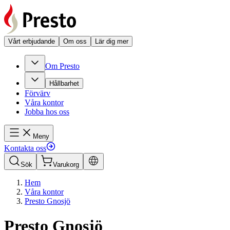
Vårt erbjudande
Om oss
Lär dig mer
Om Presto
Hållbarhet
Förvärv
Våra kontor
Jobba hos oss
Meny
Kontakta oss
Sök
Varukorg
Hem
Våra kontor
Presto Gnosjö
Presto Gnosjö