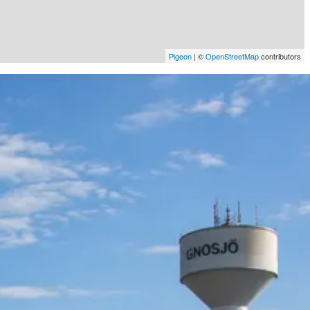
Pigeon
|
©
OpenStreetMap
contributors