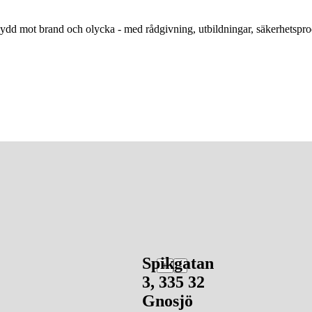
kydd mot brand och olycka - med rådgivning, utbildningar, säkerhetspro
Spikgatan
+
-
3
,
335 32
Gnosjö