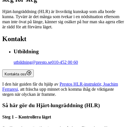
Hjärt-lungräddning (HLR) är livsviktig kunskap som alla borde
kunna. Tyvärr är det många som tvekar i en nödsituation eftersom
man inte övat på länge, känner sig osäker på hur man ska agera eller
är rädd för att förvärra läget.
Kontakt
Utbildning
utbildning@presto.se
010-452 00 60
Kontakta oss
I den här guiden får du hjälp av
Prestos HLR-instruktör, Joachim
Ferraresi,
att fräscha upp minnet och komma ihåg de viktigaste
stegen när olyckan är framme.
Så här gör du Hjärt-lungräddning (HLR)
Steg 1 – Kontrollera läget