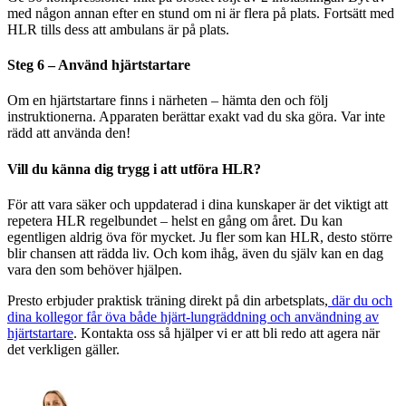
med någon annan efter en stund om ni är flera på plats. Fortsätt med
HLR tills dess att ambulans är på plats.
Steg 6 – Använd hjärtstartare
Om en hjärtstartare finns i närheten – hämta den och följ
instruktionerna. Apparaten berättar exakt vad du ska göra. Var inte
rädd att använda den!
Vill du känna dig trygg i att utföra HLR?
För att vara säker och uppdaterad i dina kunskaper är det viktigt att
repetera HLR regelbundet – helst en gång om året. Du kan
egentligen aldrig öva för mycket. Ju fler som kan HLR, desto större
blir chansen att rädda liv. Och kom ihåg, även du själv kan en dag
vara den som behöver hjälpen.
Presto erbjuder praktisk träning direkt på din arbetsplats,
där du och
dina kollegor får öva både hjärt-lungräddning och användning av
hjärtstartare
. Kontakta oss så hjälper vi er att bli redo att agera när
det verkligen gäller.