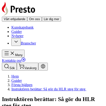
Vårt erbjudande
Om oss
Lär dig mer
Kunskapsbank
Guider
Nyheter
Branscher
Meny
Kontakta oss
Sök
Varukorg
Hem
Guider
Första hjälpen
Instruktören berättar: Så gör du HLR steg för steg
Instruktören berättar: Så gör du HLR
steg för steg