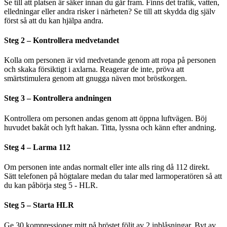
Se till att platsen är säker innan du går fram. Finns det trafik, vatten,
elledningar eller andra risker i närheten? Se till att skydda dig själv
först så att du kan hjälpa andra.
Steg 2 – Kontrollera medvetandet
Kolla om personen är vid medvetande genom att ropa på personen
och skaka försiktigt i axlarna. Reagerar de inte, pröva att
smärtstimulera genom att gnugga näven mot bröstkorgen.
Steg 3 – Kontrollera andningen
Kontrollera om personen andas genom att öppna luftvägen. Böj
huvudet bakåt och lyft hakan. Titta, lyssna och känn efter andning.
Steg 4 – Larma 112
Om personen inte andas normalt eller inte alls ring då 112 direkt.
Sätt telefonen på högtalare medan du talar med larmoperatören så att
du kan påbörja steg 5 - HLR.
Steg 5 – Starta HLR
Ge 30 kompressioner mitt på bröstet följt av 2 inblåsningar. Byt av