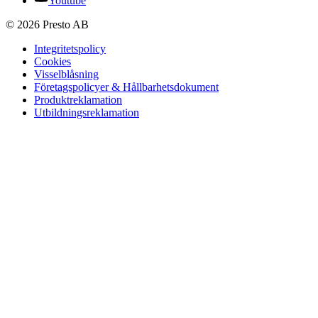
Youtube
© 2026 Presto AB
Integritetspolicy
Cookies
Visselblåsning
Företagspolicyer & Hållbarhetsdokument
Produktreklamation
Utbildningsreklamation