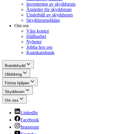
Inventering av skyddsrum
Åtgärder för skyddsrum
Underhåll av skyddsrum
Skyddsrumslådan
Om oss
Våra kontor
Hållbarhet
Nyheter
Jobba hos oss
Kunskapsbank
Brandskydd
Utbildning
Första hjälpen
Skyddsrum
Om oss
LinkedIn
Facebook
Instagram