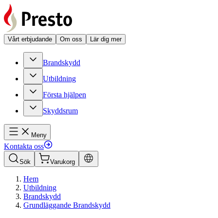
Vårt erbjudande
Om oss
Lär dig mer
Brandskydd
Utbildning
Första hjälpen
Skyddsrum
Meny
Kontakta oss
Sök
Varukorg
Hem
Utbildning
Brandskydd
Grundläggande Brandskydd